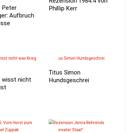
Rezension 1984.4 von
 Peter
Phillip Kerr
er: Aufbruch
isse
Titus Simon
 wisst nicht
Hundsgeschrei
ist