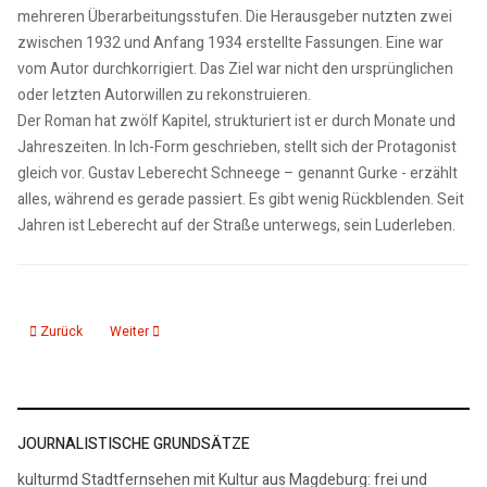
mehreren Überarbeitungsstufen. Die Herausgeber nutzten zwei
zwischen 1932 und Anfang 1934 erstellte Fassungen. Eine war
vom Autor durchkorrigiert. Das Ziel war nicht den ursprünglichen
oder letzten Autorwillen zu rekonstruieren.
Der Roman hat zwölf Kapitel, strukturiert ist er durch Monate und
Jahreszeiten. In Ich-Form geschrieben, stellt sich der Protagonist
gleich vor. Gustav Leberecht Schneege – genannt Gurke - erzählt
alles, während es gerade passiert. Es gibt wenig Rückblenden. Seit
Jahren ist Leberecht auf der Straße unterwegs, sein Luderleben.
Vorheriger Beitrag: Rezension Franz Hohler „Fahrplanmäßiger Aufenthalt“
Nächster Beitrag: Rezension „Die Ballade von Jethro Tull. Die A
Zurück
Weiter
JOURNALISTISCHE GRUNDSÄTZE
kulturmd Stadtfernsehen mit Kultur aus Magdeburg: frei und