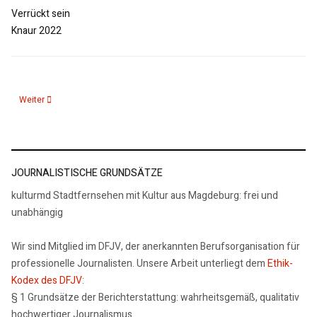
Verrückt sein
Knaur 2022
Nächster Beitrag: 21.08.24: Rezension: Natalie Dedreux, Mein Leben ist doch
Weiter
JOURNALISTISCHE GRUNDSÄTZE
kulturmd Stadtfernsehen mit Kultur aus Magdeburg: frei und
unabhängig
Wir sind Mitglied im DFJV, der anerkannten Berufsorganisation für
professionelle Journalisten. Unsere Arbeit unterliegt dem
Ethik-
Kodex des DFJV
:
§ 1 Grundsätze der Berichterstattung: wahrheitsgemäß, qualitativ
hochwertiger Journalismus