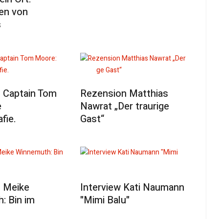
en von
s
 Captain Tom
Rezension Matthias
e
Nawrat „Der traurige
fie.
Gast“
 Meike
Interview Kati Naumann
: Bin im
"Mimi Balu"