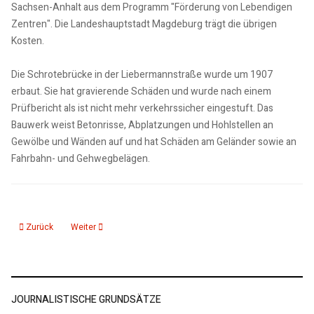
Sachsen-Anhalt aus dem Programm "Förderung von Lebendigen
Zentren". Die Landeshauptstadt Magdeburg trägt die übrigen
Kosten.
Die Schrotebrücke in der Liebermannstraße wurde um 1907
erbaut. Sie hat gravierende Schäden und wurde nach einem
Prüfbericht als ist nicht mehr verkehrssicher eingestuft. Das
Bauwerk weist Betonrisse, Abplatzungen und Hohlstellen an
Gewölbe und Wänden auf und hat Schäden am Geländer sowie an
Fahrbahn- und Gehwegbelägen.
Vorheriger Beitrag: 020925 kmd Polizeiticker 1- Falsche Polizisten
Nächster Beitrag: 02.09.25: Stadtrat beschließt Abriss der R
Zurück
Weiter
JOURNALISTISCHE GRUNDSÄTZE