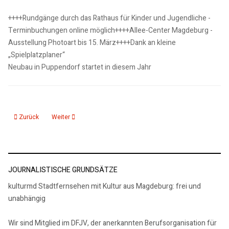
++++Rundgänge durch das Rathaus für Kinder und Jugendliche -
Terminbuchungen online möglich++++Allee-Center Magdeburg -
Ausstellung Photoart bis 15. März++++Dank an kleine
„Spielplatzplaner“
Neubau in Puppendorf startet in diesem Jahr
Vorheriger Beitrag: 20.02.25: Restaurierung des Altars in der St Marienkirche
Nächster Beitrag: 18.02.25: KMD aktuelle 15, Nachrichten
Zurück
Weiter
JOURNALISTISCHE GRUNDSÄTZE
kulturmd Stadtfernsehen mit Kultur aus Magdeburg: frei und
unabhängig
Wir sind Mitglied im DFJV, der anerkannten Berufsorganisation für