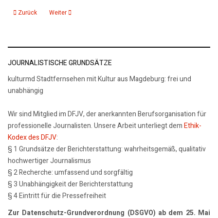
Vorheriger Beitrag: 24.06.24: KMD aktuelle 15, Nachrichten
Nächster Beitrag: 1,2 Millionen Euro für Sanierung historische
Zurück
Weiter
JOURNALISTISCHE GRUNDSÄTZE
kulturmd Stadtfernsehen mit Kultur aus Magdeburg: frei und
unabhängig
Wir sind Mitglied im DFJV, der anerkannten Berufsorganisation für
professionelle Journalisten. Unsere Arbeit unterliegt dem
Ethik-
Kodex des DFJV
:
§ 1 Grundsätze der Berichterstattung: wahrheitsgemäß, qualitativ
hochwertiger Journalismus
§ 2 Recherche: umfassend und sorgfältig
§ 3 Unabhängigkeit der Berichterstattung
§ 4 Eintritt für die Pressefreiheit
Zur Datenschutz-Grundverordnung (DSGVO) ab dem 25. Mai