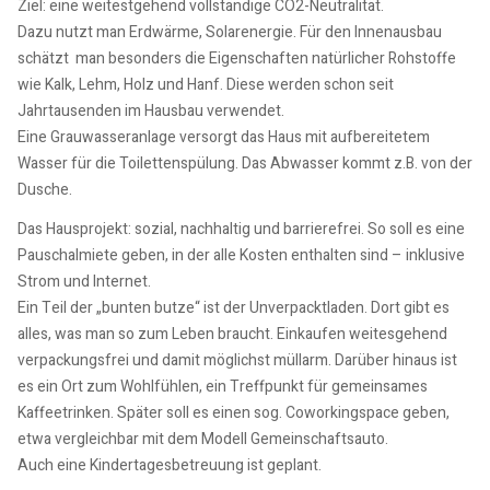
Ziel: eine weitestgehend vollständige CO2-Neutralität.
Dazu nutzt man Erdwärme, Solarenergie. Für den Innenausbau
schätzt man besonders die Eigenschaften natürlicher Rohstoffe
wie Kalk, Lehm, Holz und Hanf. Diese werden schon seit
Jahrtausenden im Hausbau verwendet.
Eine Grauwasseranlage versorgt das Haus mit aufbereitetem
Wasser für die Toilettenspülung. Das Abwasser kommt z.B. von der
Dusche.
Das Hausprojekt: sozial, nachhaltig und barrierefrei. So soll es eine
Pauschalmiete geben, in der alle Kosten enthalten sind – inklusive
Strom und Internet.
Ein Teil der „bunten butze“ ist der Unverpacktladen. Dort gibt es
alles, was man so zum Leben braucht. Einkaufen weitesgehend
verpackungsfrei und damit möglichst müllarm. Darüber hinaus ist
es ein Ort zum Wohlfühlen, ein Treffpunkt für gemeinsames
Kaffeetrinken. Später soll es einen sog. Coworkingspace geben,
etwa vergleichbar mit dem Modell Gemeinschaftsauto.
Auch eine Kindertagesbetreuung ist geplant.