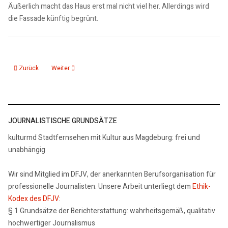
Äußerlich macht das Haus erst mal nicht viel her. Allerdings wird
die Fassade künftig begrünt.
Vorheriger Beitrag: Zusammenhalt in Magdeburg
Nächster Beitrag: Neue Perspektiven durch 3D-Druck
Zurück
Weiter
JOURNALISTISCHE GRUNDSÄTZE
kulturmd Stadtfernsehen mit Kultur aus Magdeburg: frei und
unabhängig
Wir sind Mitglied im DFJV, der anerkannten Berufsorganisation für
professionelle Journalisten. Unsere Arbeit unterliegt dem
Ethik-
Kodex des DFJV
:
§ 1 Grundsätze der Berichterstattung: wahrheitsgemäß, qualitativ
hochwertiger Journalismus