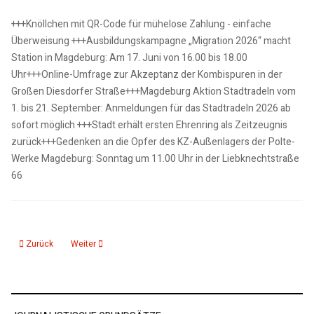
+++Knöllchen mit QR-Code für mühelose Zahlung - einfache
Überweisung +++Ausbildungskampagne „Migration 2026“ macht
Station in Magdeburg: Am 17. Juni von 16.00 bis 18.00
Uhr+++Online-Umfrage zur Akzeptanz der Kombispuren in der
Großen Diesdorfer Straße+++Magdeburg Aktion Stadtradeln vom
1. bis 21. September: Anmeldungen für das Stadtradeln 2026 ab
sofort möglich +++Stadt erhält ersten Ehrenring als Zeitzeugnis
zurück+++Gedenken an die Opfer des KZ-Außenlagers der Polte-
Werke Magdeburg: Sonntag um 11.00 Uhr in der Liebknechtstraße
66
Vorheriger Beitrag: 10.06.26: KMD_aktuelle 15_Nachrichten
Nächster Beitrag: 09.06.26: kmd Polizeiticker
Zurück
Weiter