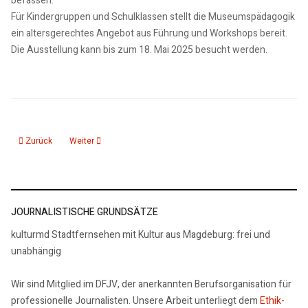
befassen.
Für Kindergruppen und Schulklassen stellt die Museumspädagogik
ein altersgerechtes Angebot aus Führung und Workshops bereit.
Die Ausstellung kann bis zum 18. Mai 2025 besucht werden.
Vorheriger Beitrag: 18.09.25: Sonderausstellung: Die große Domreparatur
Nächster Beitrag: Alwines Puppen - Kostümgeschichte en mini
Zurück
Weiter
JOURNALISTISCHE GRUNDSÄTZE
kulturmd Stadtfernsehen mit Kultur aus Magdeburg: frei und
unabhängig
Wir sind Mitglied im DFJV, der anerkannten Berufsorganisation für
professionelle Journalisten. Unsere Arbeit unterliegt dem
Ethik-