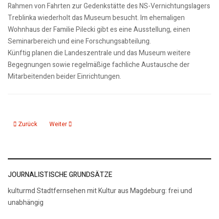
Rahmen von Fahrten zur Gedenkstätte des NS-Vernichtungslagers
Treblinka wiederholt das Museum besucht. Im ehemaligen
Wohnhaus der Familie Pilecki gibt es eine Ausstellung, einen
Seminarbereich und eine Forschungsabteilung.
Künftig planen die Landeszentrale und das Museum weitere
Begegnungen sowie regelmäßige fachliche Austausche der
Mitarbeitenden beider Einrichtungen.
Vorheriger Beitrag: 27.03.26: Sinfoniekonzert zu Ostern im Harz
Nächster Beitrag: 27.03.26: Bundesweiter Tag der Luftrettung
Zurück
Weiter
JOURNALISTISCHE GRUNDSÄTZE
kulturmd Stadtfernsehen mit Kultur aus Magdeburg: frei und
unabhängig