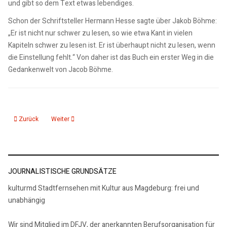
und gibt so dem Text etwas lebendiges.
Schon der Schriftsteller Hermann Hesse sagte über Jakob Böhme:
„Er ist nicht nur schwer zu lesen, so wie etwa Kant in vielen
Kapiteln schwer zu lesen ist. Er ist überhaupt nicht zu lesen, wenn
die Einstellung fehlt.“ Von daher ist das Buch ein erster Weg in die
Gedankenwelt von Jacob Böhme.
Vorheriger Beitrag: Rezension Christian Hardinghaus „Ferdinand Sauerbruch
Nächster Beitrag: Magdeburg. Kleine Stadtgeschichte
Zurück
Weiter
JOURNALISTISCHE GRUNDSÄTZE
kulturmd Stadtfernsehen mit Kultur aus Magdeburg: frei und
unabhängig
Wir sind Mitglied im DFJV, der anerkannten Berufsorganisation für