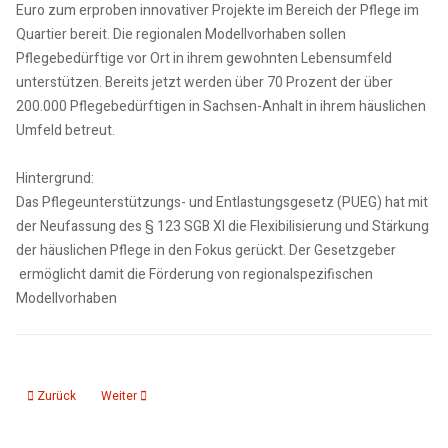
Euro zum erproben innovativer Projekte im Bereich der Pflege im
Quartier bereit. Die regionalen Modellvorhaben sollen
Pflegebedürftige vor Ort in ihrem gewohnten Lebensumfeld
unterstützen. Bereits jetzt werden über 70 Prozent der über
200.000 Pflegebedürftigen in Sachsen-Anhalt in ihrem häuslichen
Umfeld betreut.
Hintergrund:
Das Pflegeunterstützungs- und Entlastungsgesetz (PUEG) hat mit
der Neufassung des § 123 SGB XI die Flexibilisierung und Stärkung
der häuslichen Pflege in den Fokus gerückt. Der Gesetzgeber
ermöglicht damit die Förderung von regionalspezifischen
Modellvorhaben
Vorheriger Beitrag: 13.03.26: Von Sachsen Anhalt aus fünf Richtungen stünd
Nächster Beitrag: 13.03.26: Konjunkturumfrage der IHK in Sac
Zurück
Weiter