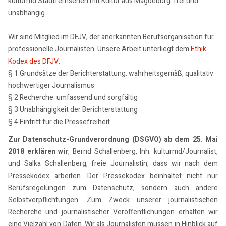
kulturmd Stadtfernsehen mit Kultur aus Magdeburg: frei und
unabhängig
Wir sind Mitglied im DFJV, der anerkannten Berufsorganisation für
professionelle Journalisten. Unsere Arbeit unterliegt dem
Ethik-
Kodex des DFJV
:
§ 1 Grundsätze der Berichterstattung: wahrheitsgemäß, qualitativ
hochwertiger Journalismus
§ 2 Recherche: umfassend und sorgfältig
§ 3 Unabhängigkeit der Berichterstattung
§ 4 Eintritt für die Pressefreiheit
Zur Datenschutz-Grundverordnung (DSGVO) ab dem 25. Mai
2018 erklären wir
, Bernd Schallenberg, Inh. kulturmd/Journalist,
und Salka Schallenberg, freie Journalistin, dass wir nach dem
Pressekodex arbeiten. Der Pressekodex beinhaltet nicht nur
Berufsregelungen zum Datenschutz, sondern auch andere
Selbstverpflichtungen. Zum Zweck unserer journalistischen
Recherche und journalistischer Veröffentlichungen erhalten wir
eine Vielzahl von Daten. Wir als Journalisten müssen in Hinblick auf