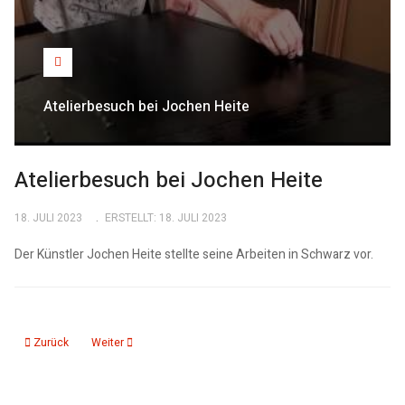
Atelierbesuch bei Jochen Heite
Atelierbesuch bei Jochen Heite
18. JULI 2023
ERSTELLT: 18. JULI 2023
Der Künstler Jochen Heite stellte seine Arbeiten in Schwarz vor.
Vorheriger Beitrag: Maurice P. Remy "Der Fall Gurlitt"
Nächster Beitrag: 240215 Gerhard Lahr im Forum Gestaltung
Zurück
Weiter