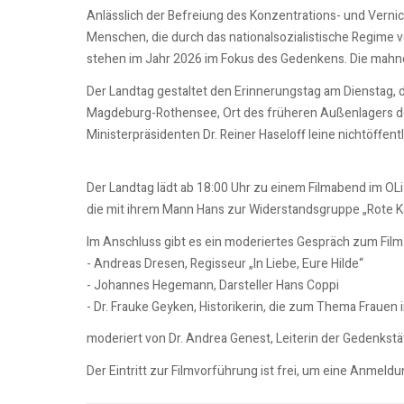
Anlässlich der Befreiung des Konzentrations- und Vern
Menschen, die durch das nationalsozialistische Regime 
stehen im Jahr 2026 im Fokus des Gedenkens. Die mahn
Der Landtag gestaltet den Erinnerungstag am Dienstag, 
Magdeburg-Rothensee, Ort des früheren Außenlagers des
Ministerpräsidenten Dr. Reiner Haseloff leine nichtöffen
Der Landtag lädt ab 18:00 Uhr zu einem Filmabend im OLi-
die mit ihrem Mann Hans zur Widerstandsgruppe „Rote Ka
Im Anschluss gibt es ein moderiertes Gespräch zum Film
- Andreas Dresen, Regisseur „In Liebe, Eure Hilde“
- Johannes Hegemann, Darsteller Hans Coppi
- Dr. Frauke Geyken, Historikerin, die zum Thema Frauen
moderiert von Dr. Andrea Genest, Leiterin der Gedenkst
Der Eintritt zur Filmvorführung ist frei, um eine Anmeld