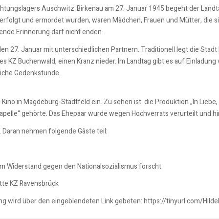
ichtungslagers Auschwitz‐Birkenau am 27. Januar 1945 begeht der Landt
verfolgt und ermordet wurden, waren Mädchen, Frauen und Mütter, die si
ende Erinnerung darf nicht enden.
den 27. Januar mit unterschiedlichen Partnern. Traditionell legt die 
 KZ Buchenwald, einen Kranz nieder. Im Landtag gibt es auf Einladung
tliche Gedenkstunde.
Kino in Magdeburg-Stadtfeld ein. Zu sehen ist die Produktion „In Liebe,
pelle“ gehörte. Das Ehepaar wurde wegen Hochverrats verurteilt und hi
. Daran nehmen folgende Gäste teil:
 im Widerstand gegen den Nationalsozialismus forscht
ätte KZ Ravensbrück
ung wird über den eingeblendeten Link gebeten: https://tinyurl.com/Hilde