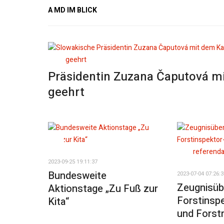
A MD IM BLICK
Präsidentin Zuzana Čaputová mi
geehrt
2023-09-25 19:11:37
Bundesweite
2023-07-04 07:26:3
Zeugnisüb
Aktionstage „Zu Fuß zur
Forstinsp
Kita“
und Forst