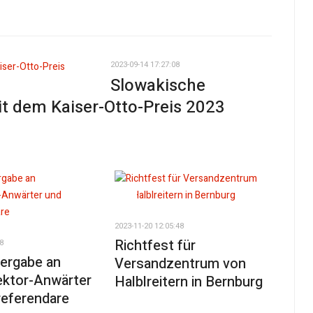
2023-09-14 17:27:08
Slowakische
t dem Kaiser-Otto-Preis 2023
2023-11-20 12:05:48
Richtfest für
8
ergabe an
Versandzentrum von
ektor-Anwärter
Halblreitern in Bernburg
referendare