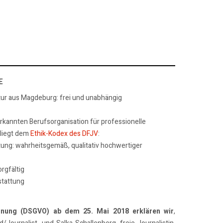
E
tur aus Magdeburg: frei und unabhängig
erkannten Berufsorganisation für professionelle
rliegt dem
Ethik-Kodex des DFJV
:
tung: wahrheitsgemäß, qualitativ hochwertiger
rgfältig
stattung
dnung (DSGVO) ab dem 25. Mai 2018 erklären wir
,