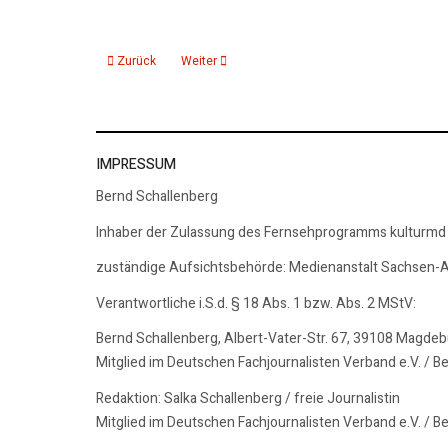
Vorheriger Beitrag: 09.12.25: KMD aktuelle 15 Nachrichten2
Nächster Beitrag: 08.12.25: KMD aktuelle 15, Na
Zurück
Weiter
IMPRESSUM
Bernd Schallenberg
Inhaber der Zulassung des Fernsehprogramms kulturmd
zuständige Aufsichtsbehörde: Medienanstalt Sachsen-A
Verantwortliche i.S.d. § 18 Abs. 1 bzw. Abs. 2 MStV:
Bernd Schallenberg, Albert-Vater-Str. 67, 39108 Magde
Mitglied im Deutschen Fachjournalisten Verband e.V. / B
Redaktion: Salka Schallenberg / freie Journalistin
Mitglied im Deutschen Fachjournalisten Verband e.V. / B