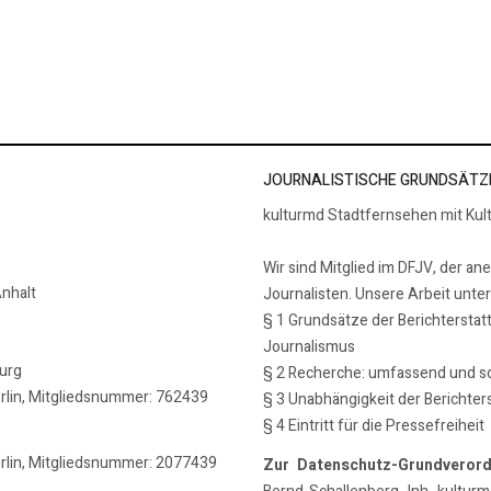
chrichten 1
JOURNALISTISCHE GRUNDSÄTZ
kulturmd Stadtfernsehen mit Kul
Wir sind Mitglied im DFJV, der an
nhalt
Journalisten. Unsere Arbeit unte
§ 1 Grundsätze der Berichterstat
Journalismus
burg
§ 2 Recherche: umfassend und so
erlin, Mitgliedsnummer: 762439
§ 3 Unabhängigkeit der Berichter
§ 4 Eintritt für die Pressefreiheit
erlin, Mitgliedsnummer: 2077439
Zur Datenschutz-Grundveror