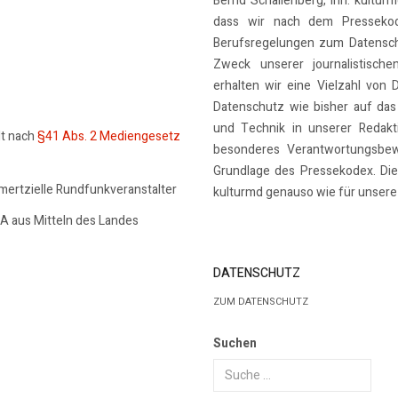
Bernd Schallenberg, Inh. kulturmd
dass wir nach dem Pressekode
Berufsregelungen zum Datensch
Zweck unserer journalistische
erhalten wir eine Vielzahl von 
Datenschutz wie bisher auf das
und Technik in unserer Redakti
lt nach
§41 Abs. 2 Mediengesetz
besonderes Verantwortungsbew
Grundlage des Pressekodex. Dies
mmertzielle Rundfunkveranstalter
kulturmd genauso wie für unsere 
SA aus Mitteln des Landes
DATENSCHUTZ
ZUM DATENSCHUTZ
Suchen