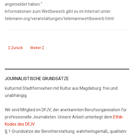
angemeldet haben.“
Informationen zum Wettbewerb gibt es im Internet unter:
telemann.org/veranstaltungen/telemannwettbewerb.html
Vorheriger Beitrag: 13.02.25: Land erhöht Förderung für Verbraucherzentra
Nächster Beitrag: 13.02.25: Preis der Lutherstädte stärkt 
Zurück
Weiter
JOURNALISTISCHE GRUNDSÄTZE
kulturmd Stadtfernsehen mit Kultur aus Magdeburg: frei und
unabhängig
Wir sind Mitglied im DFJV, der anerkannten Berufsorganisation für
professionelle Journalisten. Unsere Arbeit unterliegt dem
Ethik-
Kodex des DFJV
:
§ 1 Grundsätze der Berichterstattung: wahrheitsgemäß, qualitativ