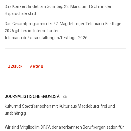
Das Konzert findet am Sonntag, 22. März, um 16 Uhr in der
Hyparschale statt.
Das Gesamtprogramm der 27. Magdeburger Telemann-Festtage
2026 gibt es im Internet unter:
telemann.de/veranstaltungen/festtage-2026
Vorheriger Beitrag: 13.02.26: MVB setzen Bauarbeiten im Neustädter Feld w
Nächster Beitrag: 13.02.26: Besserer Übergang von Schule zu 
Zurück
Weiter
JOURNALISTISCHE GRUNDSÄTZE
kulturmd Stadtfernsehen mit Kultur aus Magdeburg: frei und
unabhängig
Wir sind Mitglied im DFJV, der anerkannten Berufsorganisation für