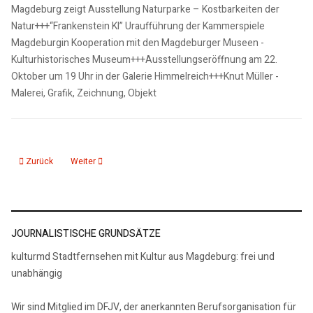
Magdeburg zeigt Ausstellung Naturparke – Kostbarkeiten der
Natur+++“Frankenstein KI” Uraufführung der Kammerspiele
Magdeburgin Kooperation mit den Magdeburger Museen -
Kulturhistorisches Museum+++Ausstellungseröffnung am 22.
Oktober um 19 Uhr in der Galerie Himmelreich+++Knut Müller -
Malerei, Grafik, Zeichnung, Objekt
Vorheriger Beitrag: 17.10.24: KMD aktuelle 15, Nachrichten 2
Nächster Beitrag: 15.10.24: KMD aktuelle 15, Nachrichten 2
Zurück
Weiter
JOURNALISTISCHE GRUNDSÄTZE
kulturmd Stadtfernsehen mit Kultur aus Magdeburg: frei und
unabhängig
Wir sind Mitglied im DFJV, der anerkannten Berufsorganisation für