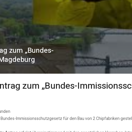
rag zum „Bundes-
 Magdeburg
 Antrag zum „Bundes-Immissionss
bunden
Bundes-Immissionsschutzgesetz für den Bau von 2 Chipfabriken gestel