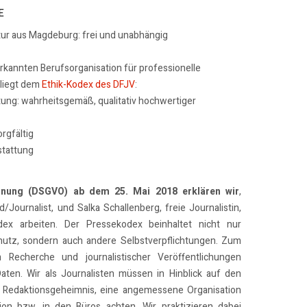
E
tur aus Magdeburg: frei und unabhängig
erkannten Berufsorganisation für professionelle
rliegt dem
Ethik-Kodex des DFJV
:
tung: wahrheitsgemäß, qualitativ hochwertiger
rgfältig
stattung
dnung (DSGVO) ab dem 25. Mai 2018 erklären wir
,
/Journalist, und Salka Schallenberg, freie Journalistin,
x arbeiten. Der Pressekodex beinhaltet nicht nur
utz, sondern auch andere Selbstverpflichtungen. Zum
n Recherche und journalistischer Veröffentlichungen
Daten. Wir als Journalisten müssen in Hinblick auf den
 Redaktionsgeheimnis, eine angemessene Organisation
on bzw. in den Büros achten. Wir praktizieren dabei