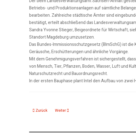
Der beim Landesverwaltungsamt Sachsen-Anhalt gestellte
Betriebs- und Produktionsanlagen auf sämtliche Belang
bearbeiten. Zahlreiche städtische Ämter sind eingebunde
bestätigt, erteilt abschließend das Landesverwaltungsam
Sandra Yvonne Stieger, Beigeordnete für Wirtschaft, sieh
Standort Magdeburg umzusetzen.
Das Bundes-Immissionsschutzgesetz (BImSchG) ist die 
Geräusche, Erschütterungen und ähnliche Vorgänge.
Mit dem Genehmigungsverfahren ist sichergestellt, das
von Mensch, Tier, Pflanzen, Boden, Wasser, Luft und Ku
Naturschutzrecht und Bauordnungsrecht.
In der ersten Bauphase plant Intel den Aufbau von zwei H
Vorheriger Beitrag: Bündnis gegen Rechts kritisiert Vermiet
Nächster Beitrag: Endlich wieder Umweltpreis!
Zurück
Weiter