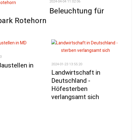
2024-04-04 11:02:06
Beleuchtung für
park Rotehorn
3
Baustellen in
2024-01-23 13:55:20
Landwirtschaft in
Deutschland -
Höfesterben
verlangsamt sich