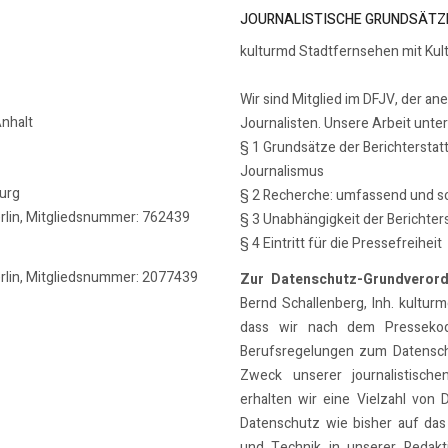
JOURNALISTISCHE GRUNDSÄTZ
kulturmd Stadtfernsehen mit Kul
Wir sind Mitglied im DFJV, der an
nhalt
Journalisten. Unsere Arbeit unte
§ 1 Grundsätze der Berichterstat
Journalismus
burg
§ 2 Recherche: umfassend und so
erlin, Mitgliedsnummer: 762439
§ 3 Unabhängigkeit der Berichter
§ 4 Eintritt für die Pressefreiheit
erlin, Mitgliedsnummer: 2077439
Zur Datenschutz-Grundveror
Bernd Schallenberg, Inh. kulturmd
dass wir nach dem Pressekode
Berufsregelungen zum Datensch
Zweck unserer journalistische
erhalten wir eine Vielzahl von 
Datenschutz wie bisher auf das
und Technik in unserer Redakti