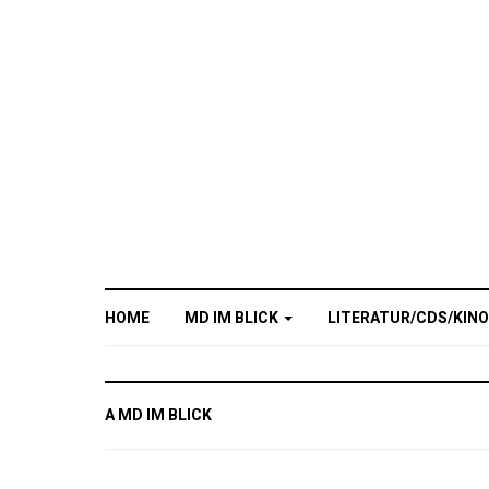
HOME
MD IM BLICK
LITERATUR/CDS/KIN
A MD IM BLICK