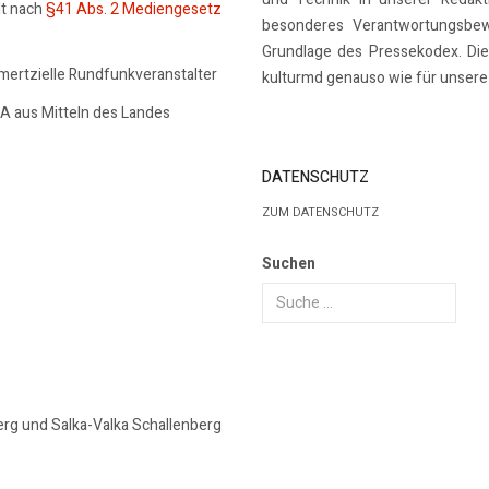
lt nach
§41 Abs. 2 Mediengesetz
besonderes Verantwortungsbew
Grundlage des Pressekodex. Dies
mmertzielle Rundfunkveranstalter
kulturmd genauso wie für unsere 
SA aus Mitteln des Landes
DATENSCHUTZ
ZUM DATENSCHUTZ
Suchen
erg und Salka-Valka Schallenberg