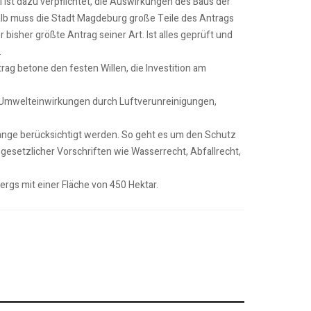
ist dazu verpflichtet, die Auswirkungen des Baus der
lb muss die Stadt Magdeburg große Teile des Antrags
bisher größte Antrag seiner Art. Ist alles geprüft und
.
rag betone den festen Willen, die Investition am
 Umwelteinwirkungen durch Luftverunreinigungen,
ange berücksichtigt werden. So geht es um den Schutz
esetzlicher Vorschriften wie Wasserrecht, Abfallrecht,
ergs mit einer Fläche von 450 Hektar.