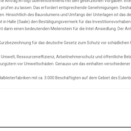
 Antrag erfolgt übereinstimmend mit den gesetzlichen Vorgaben. Intel 
e prüfen zu lassen. Das erfordert entsprechende Genehmigungen. Desha
n. Hinsichtlich des Bauvolumens und Umfangs der Unterlagen ist das der 
t in Halle (Saale) den Bestätigungsvermerk für das Investitionsvorhaben
t darin einen bedeutenden Meilenstein für die Intel-Ansiedlung. Der Ant
Kurzbezeichnung für das deutsche Gesetz zum Schutz vor schädlichen
s Umwelt, Ressourceneffizienz, Arbeitnehmerschutz und öffentliche Bel
lturgütern vor Umweltschäden. Genauso um das einhalten verschiedener g
albleiterfabriken mit ca. 3.000 Beschäftigten auf dem Gebiet des Eulenb
ung des AMO-Kulturhauses an die AfD