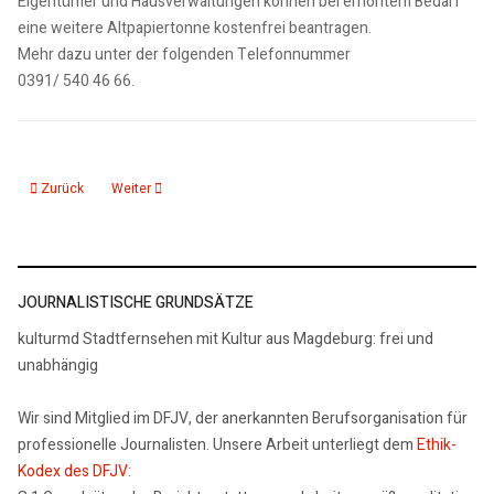
Eigentümer und Hausverwaltungen können bei erhöhtem Bedarf
eine weitere Altpapiertonne kostenfrei beantragen.
Mehr dazu unter der folgenden Telefonnummer
0391/ 540 46 66.
Vorheriger Beitrag: Sonderausstellung „Der Traum vom Fliegen“ fasziniert
Nächster Beitrag: 2. Jüdische Kulturtage in Sachsen-Anhalt
Zurück
Weiter
JOURNALISTISCHE GRUNDSÄTZE
kulturmd Stadtfernsehen mit Kultur aus Magdeburg: frei und
unabhängig
Wir sind Mitglied im DFJV, der anerkannten Berufsorganisation für
professionelle Journalisten. Unsere Arbeit unterliegt dem
Ethik-
Kodex des DFJV
: