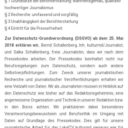
§ 1 Grundsätze der Berichterstattung: wahrheitsgemäß, qualitativ
hochwertiger Journalismus
§ 2 Recherche: umfassend und sorgfältig
§ 3 Unabhängigkeit der Berichterstattung
§ 4 Eintritt für die Pressefreiheit
Zur Datenschutz-Grundverordnung (DSGVO) ab dem 25. Mai
2018 erklären wir
, Bernd Schallenberg, Inh. kulturmd/Journalist,
und Salka Schallenberg, freie Journalistin, dass wir nach dem
Pressekodex arbeiten. Der Pressekodex beinhaltet nicht nur
Berufsregelungen zum Datenschutz, sondern auch andere
Selbstverpflichtungen. Zum Zweck unserer journalistischen
Recherche und journalistischer Veröffentlichungen erhalten wir
eine Vielzahl von Daten. Wir als Journalisten müssen in Hinblick auf
den Datenschutz wie bisher auf das Redaktionsgeheimnis, eine
angemessene Organisation und Technik in unserer Redaktion bzw.
in den Büros achten. Wir praktizieren dabei besonderes
Verantwortungsbewusstsein und Berufsethik im Umgang mit
Daten auf Grundlage des Pressekodex. Dies gilt für unsere
journalistische Arbeit für das LokalTV kulturmd genauso wie für