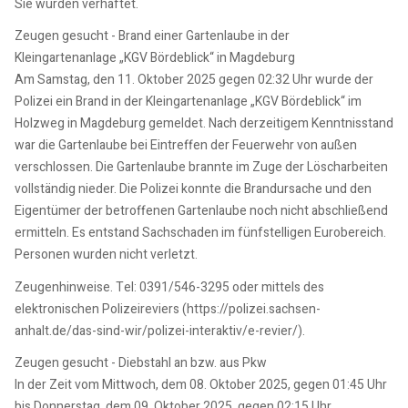
Sie wurden verhaftet.
Zeugen gesucht - Brand einer Gartenlaube in der
Kleingartenanlage „KGV Bördeblick“ in Magdeburg
Am Samstag, den 11. Oktober 2025 gegen 02:32 Uhr wurde der
Polizei ein Brand in der Kleingartenanlage „KGV Bördeblick“ im
Holzweg in Magdeburg gemeldet. Nach derzeitigem Kenntnisstand
war die Gartenlaube bei Eintreffen der Feuerwehr von außen
verschlossen. Die Gartenlaube brannte im Zuge der Löscharbeiten
vollständig nieder. Die Polizei konnte die Brandursache und den
Eigentümer der betroffenen Gartenlaube noch nicht abschließend
ermitteln. Es entstand Sachschaden im fünfstelligen Eurobereich.
Personen wurden nicht verletzt.
Zeugenhinweise. Tel: 0391/546-3295 oder mittels des
elektronischen Polizeireviers (https://polizei.sachsen-
anhalt.de/das-sind-wir/polizei-interaktiv/e-revier/).
Zeugen gesucht - Diebstahl an bzw. aus Pkw
In der Zeit vom Mittwoch, dem 08. Oktober 2025, gegen 01:45 Uhr
bis Donnerstag, dem 09. Oktober 2025, gegen 02:15 Uhr