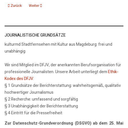
Vorheriger Beitrag: 20.10.25: kmd Polizeiticker
Nächster Beitrag: 07.10.25: Polizeiticker 1
Zurück
Weiter
JOURNALISTISCHE GRUNDSÄTZE
kulturmd Stadtfernsehen mit Kultur aus Magdeburg: frei und
unabhängig
Wir sind Mitglied im DFJV, der anerkannten Berufsorganisation für
professionelle Journalisten. Unsere Arbeit unterliegt dem
Ethik-
Kodex des DFJV
:
§ 1 Grundsätze der Berichterstattung: wahrheitsgemäß, qualitativ
hochwertiger Journalismus
§ 2 Recherche: umfassend und sorgfältig
§ 3 Unabhängigkeit der Berichterstattung
§ 4 Eintritt für die Pressefreiheit
Zur Datenschutz-Grundverordnung (DSGVO) ab dem 25. Mai