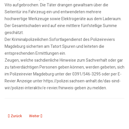
Vito aufgebrochen. Die Täter drangen gewaltsam über die
Seitentür ins Fahrzeug ein und entwendeten mehrere
hochwertige Werkzeuge sowie Elektrogeräte aus dem Laderaum.
Der Gesamtschaden wird auf eine mittlere fünfstellige Summe
geschätzt.
Der Kriminalpolizeilichen Sofortlagendienst des Polizeireviers
Magdeburg sicherten am Tatort Spuren und leiteten die
entsprechenden Ermittlungen ein.
Zeugen, welche sachdienliche Hinweise zum Sachverhalt oder gar
zu tatverdächtigen Personen geben können, werden gebeten, sich
im Polizeirevier Magdeburg unter der 0391/546-3295 oder per E-
Revier Anzeige unter https://polizei.sachsen-anhalt.de/das-sind-
wir/polizei-interaktiv/e-revier/hinweis-geben zu melden.
Vorheriger Beitrag: 16.06.25: kmd Polizeiticker 2
Nächster Beitrag: 10.06.25: kmd Polizeiticker
Zurück
Weiter