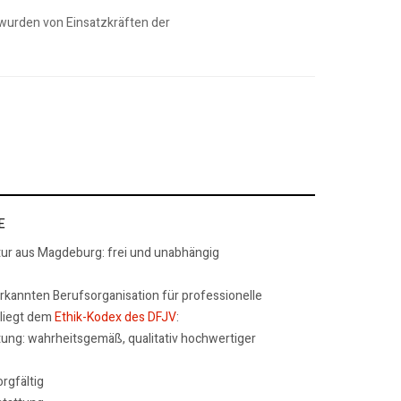
 wurden von Einsatzkräften der
E
tur aus Magdeburg: frei und unabhängig
erkannten Berufsorganisation für professionelle
rliegt dem
Ethik-Kodex des DFJV
:
tung: wahrheitsgemäß, qualitativ hochwertiger
rgfältig