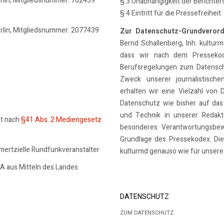
erlin, Mitgliedsnummer: 762439
§ 3 Unabhängigkeit der Berichter
§ 4 Eintritt für die Pressefreiheit
erlin, Mitgliedsnummer: 2077439
Zur Datenschutz-Grundveror
Bernd Schallenberg, Inh. kulturmd
dass wir nach dem Pressekode
Berufsregelungen zum Datensch
Zweck unserer journalistische
erhalten wir eine Vielzahl von 
Datenschutz wie bisher auf das
und Technik in unserer Redakti
lt nach
§41 Abs. 2 Mediengesetz
besonderes Verantwortungsbew
Grundlage des Pressekodex. Dies
mmertzielle Rundfunkveranstalter
kulturmd genauso wie für unsere 
SA aus Mitteln des Landes
DATENSCHUTZ
ZUM DATENSCHUTZ