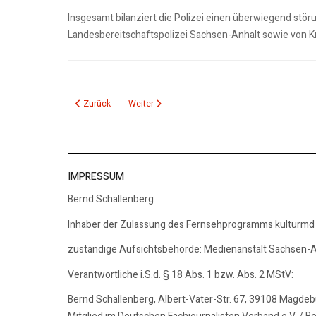
Insgesamt bilanziert die Polizei einen überwiegend stö
Landesbereitschaftspolizei Sachsen-Anhalt sowie von Kr
Vorheriger Beitrag: 04.09.24_kmd_Polizeiticker
Nächster Beitrag: 26.08.24: kmd Polizeiticker
Zurück
Weiter
IMPRESSUM
Bernd Schallenberg
Inhaber der Zulassung des Fernsehprogramms kulturmd
zuständige Aufsichtsbehörde: Medienanstalt Sachsen-A
Verantwortliche i.S.d. § 18 Abs. 1 bzw. Abs. 2 MStV:
Bernd Schallenberg, Albert-Vater-Str. 67, 39108 Magde