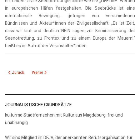
ertrunken. Zivile Seenotrettungsschiffe wie die „LIFELINE“ werden
in europäischen Häfen festgehalten. Die Seebrücke ist eine
internationale Bewegung, getragen von verschiedenen
Bündnissen und Akteur*innen der Zivilgesellschaft. „Es ist Zeit,
dass wir laut und deutlich NEIN sagen zur Kriminalisierung der
Seenotrettung, zu Frontex und zu einem Europa der Mauern!“
heißt es im Aufruf der Veranstalter*innen.
Vorheriger Beitrag: 17. Christopher Street Day in Magdeburg
Nächster Beitrag: 1050 Jahre Erzbistum Magdeburg - eine An
Zurück
Weiter
JOURNALISTISCHE GRUNDSÄTZE
kulturmd Stadtfernsehen mit Kultur aus Magdeburg: frei und
unabhängig
Wir sind Mitglied im DFJV, der anerkannten Berufsorganisation für