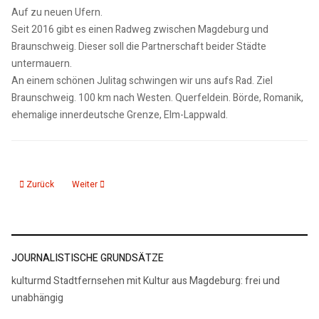
Auf zu neuen Ufern.
Seit 2016 gibt es einen Radweg zwischen Magdeburg und
Braunschweig. Dieser soll die Partnerschaft beider Städte
untermauern.
An einem schönen Julitag schwingen wir uns aufs Rad. Ziel
Braunschweig. 100 km nach Westen. Querfeldein. Börde, Romanik,
ehemalige innerdeutsche Grenze, Elm-Lappwald.
Vorheriger Beitrag: 011117 Lettner Dom restasuriert
Nächster Beitrag: 070716 achter Harzer Klostersommer
Zurück
Weiter
JOURNALISTISCHE GRUNDSÄTZE
kulturmd Stadtfernsehen mit Kultur aus Magdeburg: frei und
unabhängig