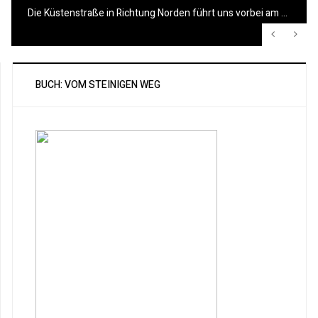
Die Küstenstraße in Richtung Norden führt uns vorbei am Limski-Kanal, der sich 9 km ins Landesinnere erstreckt. Heute wollen wir das Hinterland von Istrien entdecken - bezaubernde Natur, fast mystische Landschaften und entzückende mittelalterliche Orte erwarten uns. Wir besuchen die Orte Groznjan...
BUCH: VOM STEINIGEN WEG