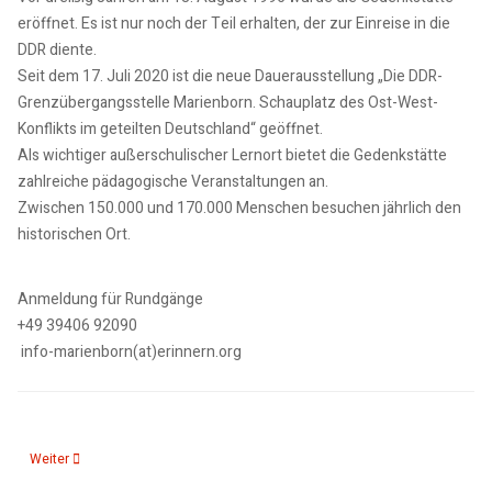
eröffnet. Es ist nur noch der Teil erhalten, der zur Einreise in die
DDR diente.
Seit dem 17. Juli 2020 ist die neue Dauerausstellung „Die DDR-​
Grenzübergangsstelle Marienborn. Schauplatz des Ost-​West-​
Konflikts im geteilten Deutschland“ geöffnet.
Als wichtiger außerschulischer Lernort bietet die Gedenkstätte
zahlreiche pädagogische Veranstaltungen an.
Zwischen 150.000 und 170.000 Menschen besuchen jährlich den
historischen Ort.
Anmeldung für Rundgänge
+49 39406 92090
info-marienborn(at)erinnern.org
Nächster Beitrag: 05.02.26: römische Marschlager in Sachsen Anhalt entde
Weiter