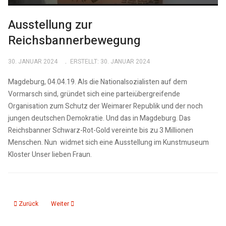
Ausstellung zur
Reichsbannerbewegung
30. JANUAR 2024
ERSTELLT: 30. JANUAR 2024
Magdeburg, 04.04.19. Als die Nationalsozialisten auf dem
Vormarsch sind, gründet sich eine parteiübergreifende
Organisation zum Schutz der Weimarer Republik und der noch
jungen deutschen Demokratie. Und das in Magdeburg. Das
Reichsbanner Schwarz-Rot-Gold vereinte bis zu 3 Millionen
Menschen. Nun widmet sich eine Ausstellung im Kunstmuseum
Kloster Unser lieben Fraun.
Vorheriger Beitrag: 500. Jahrestag Bauernkrieg
Nächster Beitrag: Auschwitz. Gedenken und Lernen, Menschen
Zurück
Weiter