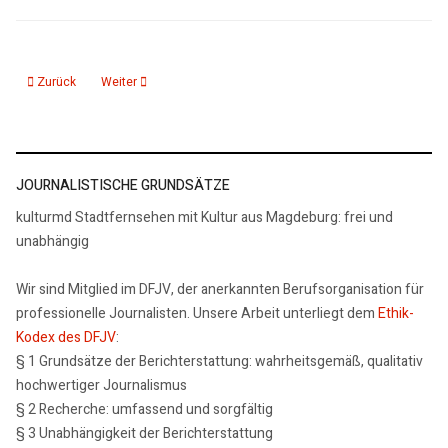
Vorheriger Beitrag: Erich Weinert zum Geburtstag
Nächster Beitrag: Stadtarchäologie Augsburg entdeckt römisc
Zurück
Weiter
JOURNALISTISCHE GRUNDSÄTZE
kulturmd Stadtfernsehen mit Kultur aus Magdeburg: frei und
unabhängig
Wir sind Mitglied im DFJV, der anerkannten Berufsorganisation für
professionelle Journalisten. Unsere Arbeit unterliegt dem
Ethik-
Kodex des DFJV
:
§ 1 Grundsätze der Berichterstattung: wahrheitsgemäß, qualitativ
hochwertiger Journalismus
§ 2 Recherche: umfassend und sorgfältig
§ 3 Unabhängigkeit der Berichterstattung