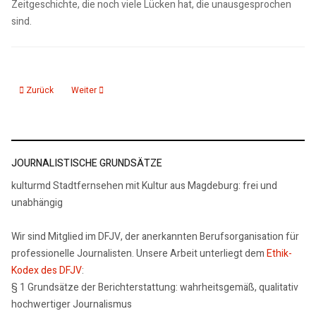
Zeitgeschichte, die noch viele Lücken hat, die unausgesprochen
sind.
Vorheriger Beitrag: 200415 Interview mit Sabine Ebert zum Buch "1815. Blut
Nächster Beitrag: Deutsches Zentrum Kulturgutverluste Foerd
Zurück
Weiter
JOURNALISTISCHE GRUNDSÄTZE
kulturmd Stadtfernsehen mit Kultur aus Magdeburg: frei und
unabhängig
Wir sind Mitglied im DFJV, der anerkannten Berufsorganisation für
professionelle Journalisten. Unsere Arbeit unterliegt dem
Ethik-
Kodex des DFJV
:
§ 1 Grundsätze der Berichterstattung: wahrheitsgemäß, qualitativ
hochwertiger Journalismus