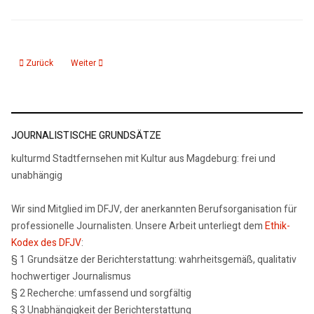
Vorheriger Beitrag: Kultur ans Netz III Biografische Skizzen
Nächster Beitrag: CD-Produktion Encamino - Unterwegs, Stipen
Zurück
Weiter
JOURNALISTISCHE GRUNDSÄTZE
kulturmd Stadtfernsehen mit Kultur aus Magdeburg: frei und
unabhängig
Wir sind Mitglied im DFJV, der anerkannten Berufsorganisation für
professionelle Journalisten. Unsere Arbeit unterliegt dem
Ethik-
Kodex des DFJV
:
§ 1 Grundsätze der Berichterstattung: wahrheitsgemäß, qualitativ
hochwertiger Journalismus
§ 2 Recherche: umfassend und sorgfältig
§ 3 Unabhängigkeit der Berichterstattung