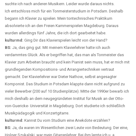
suchte ich nach anderen Musikern. Leider wurde daraus nichts.
Ich entschloss mich für ein Tonmeisterstudium in Potsdam. Deshalb
begann ich Klavier zu spielen. Mein tontechnisches Praktikum
absolvierte ich an den Freien Kammerspielen Magdeburg. Daraus
wurden allerdings fünf Jahre, die ich dort gearbeitet habe.
kulturmd:
Ging Dir das Klavierspielen leicht von der Hand?
BS:
Ja, das ging gut. Mit meinem Klavierlehrer hatte ich auch
verdammtes Glück. Als er begriffen hat, das man als Tonmeister das
Klavier zum Arbeiten braucht und kein Pianist sein muss, hat er mich mit
grundlegenden Kompositions- und Arrangiertechniken vertraut
gemacht. Der Klavierlehrer war Dieter Nathow, selbst angesagter
Komponist. Das Studium in Potsdam klappte dann nicht aufgrund zu
vieler Bewerber (200 auf 10 Studienplätze). Mitte der 1990er bewarb ich
mich deshalb an dem neugegründeten Institut für Musik an der Otto-
von-Guericke- Universität in Magdeburg. Dort studierte ich schließlich
Musikpädagogik und Konzertgitarre.
kulturmd:
Kannst Du vom Studium eine Anekdote erzählen?
BS:
Ja, da waren im Wesentlichen zwei Leute von Bedeutung. Der eine,
Holger Szukalski, war mein Gitarrenlehrer. Bei ihm lernte ich u. a.