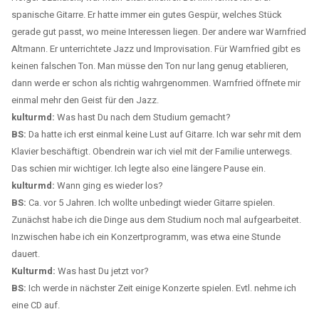
spanische Gitarre. Er hatte immer ein gutes Gespür, welches Stück
gerade gut passt, wo meine Interessen liegen. Der andere war Warnfried
Altmann. Er unterrichtete Jazz und Improvisation. Für Warnfried gibt es
keinen falschen Ton. Man müsse den Ton nur lang genug etablieren,
dann werde er schon als richtig wahrgenommen. Warnfried öffnete mir
einmal mehr den Geist für den Jazz.
kulturmd:
Was hast Du nach dem Studium gemacht?
BS:
Da hatte ich erst einmal keine Lust auf Gitarre. Ich war sehr mit dem
Klavier beschäftigt. Obendrein war ich viel mit der Familie unterwegs.
Das schien mir wichtiger. Ich legte also eine längere Pause ein.
kulturmd:
Wann ging es wieder los?
BS:
Ca. vor 5 Jahren. Ich wollte unbedingt wieder Gitarre spielen.
Zunächst habe ich die Dinge aus dem Studium noch mal aufgearbeitet.
Inzwischen habe ich ein Konzertprogramm, was etwa eine Stunde
dauert.
Kulturmd:
Was hast Du jetzt vor?
BS:
Ich werde in nächster Zeit einige Konzerte spielen. Evtl. nehme ich
eine CD auf.