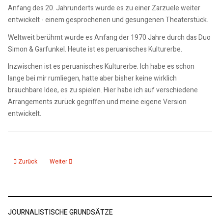
Anfang des 20. Jahrunderts wurde es zu einer Zarzuele weiter
entwickelt - einem gesprochenen und gesungenen Theaterstück.
Weltweit berühmt wurde es Anfang der 1970 Jahre durch das Duo
Simon & Garfunkel. Heute ist es peruanisches Kulturerbe.
Inzwischen ist es peruanisches Kulturerbe. Ich habe es schon
lange bei mir rumliegen, hatte aber bisher keine wirklich
brauchbare Idee, es zu spielen. Hier habe ich auf verschiedene
Arrangements zurück gegriffen und meine eigene Version
entwickelt.
Vorheriger Beitrag: Sunrise Nora Jones
Nächster Beitrag: Freiheit
Zurück
Weiter
JOURNALISTISCHE GRUNDSÄTZE