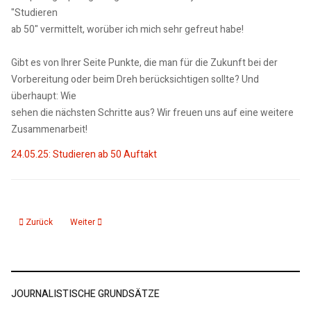
"Studieren
ab 50" vermittelt, worüber ich mich sehr gefreut habe!
Gibt es von Ihrer Seite Punkte, die man für die Zukunft bei der
Vorbereitung oder beim Dreh berücksichtigen sollte? Und
überhaupt: Wie
sehen die nächsten Schritte aus? Wir freuen uns auf eine weitere
Zusammenarbeit!
24.05.25: Studieren ab 50 Auftakt
Vorheriger Beitrag: Reaktion auf unser Gespräch zum Buch DER BLINDE FL
Nächster Beitrag: Zuschauerreaktion zum Programm allgemei
Zurück
Weiter
JOURNALISTISCHE GRUNDSÄTZE