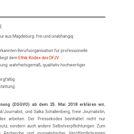
E
tur aus Magdeburg: frei und unabhängig
erkannten Berufsorganisation für professionelle
rliegt dem
Ethik-Kodex des DFJV
:
tung: wahrheitsgemäß, qualitativ hochwertiger
rgfältig
stattung
dnung (DSGVO) ab dem 25. Mai 2018 erklären wir
,
/Journalist, und Salka Schallenberg, freie Journalistin,
x arbeiten. Der Pressekodex beinhaltet nicht nur
utz, sondern auch andere Selbstverpflichtungen. Zum
n Recherche und journalistischer Veröffentlichungen