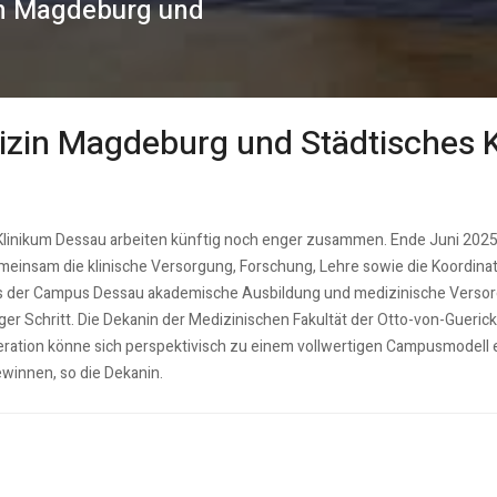
in Magdeburg und
dizin Magdeburg und Städtisches 
linikum Dessau arbeiten künftig noch enger zusammen. Ende Juni 2025 v
 gemeinsam die klinische Versorgung, Forschung, Lehre sowie die Koordi
s der Campus Dessau akademische Ausbildung und medizinische Versorg
ger Schritt. Die Dekanin der Medizinischen Fakultät der Otto-von-Guerick
ration könne sich perspektivisch zu einem vollwertigen Campusmodell en
winnen, so die Dekanin.
 über Landarzt bzw Amtsarztquote