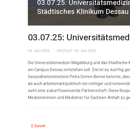
03.07.25: Universitätsmediz
Städtisches Klinikum Dessau
03.07.25: Universitätsme
04. JULI 2025
ERSTELLT: 04. JULI 2025
Die Universitätsmedizin Magdeburg und das Städtische K
ein Campus Dessau entstehen soll. Ziel ist es, künftig
Gesundheitsministerin Petra Grimm-Benne betonte, das
als auch arbeitsmarktpolitisch ein richtiger und notwendi
sieht eine zukunftsweisende Partnerschaft. Diese Koope
Medizinerinnen und Mediziner für Sachsen-Anhalt zu ge
Vorheriger Beitrag: 11.07.25: 31 Medizinstudierende starten
Zurück