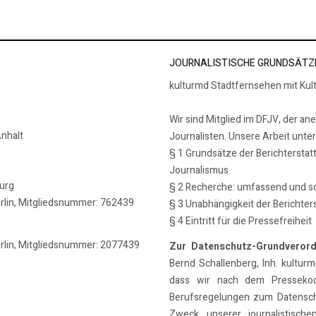
JOURNALISTISCHE GRUNDSÄTZ
kulturmd Stadtfernsehen mit Kul
Wir sind Mitglied im DFJV, der an
nhalt
Journalisten. Unsere Arbeit unte
§ 1 Grundsätze der Berichterstat
Journalismus
burg
§ 2 Recherche: umfassend und so
erlin, Mitgliedsnummer: 762439
§ 3 Unabhängigkeit der Berichter
§ 4 Eintritt für die Pressefreiheit
erlin, Mitgliedsnummer: 2077439
Zur Datenschutz-Grundveror
Bernd Schallenberg, Inh. kulturmd
dass wir nach dem Pressekode
Berufsregelungen zum Datensch
Zweck unserer journalistische