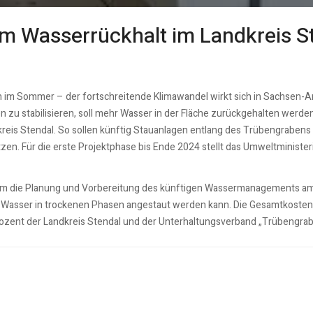
um Wasserrückhalt im Landkreis S
n im Sommer – der fortschreitende Klimawandel wirkt sich in Sachsen-
zu stabilisieren, soll mehr Wasser in der Fläche zurückgehalten werden
kreis Stendal. So sollen künftig Stauanlagen entlang des Trübengrabens
en. Für die erste Projektphase bis Ende 2024 stellt das Umweltminister
t um die Planung und Vorbereitung des künftigen Wassermanagements am
it Wasser in trockenen Phasen angestaut werden kann. Die Gesamtkosten 
rozent der Landkreis Stendal und der Unterhaltungsverband „Trübengrab
0 Jahre für Biosphärenreservat „Flusslandschaft Elbe“