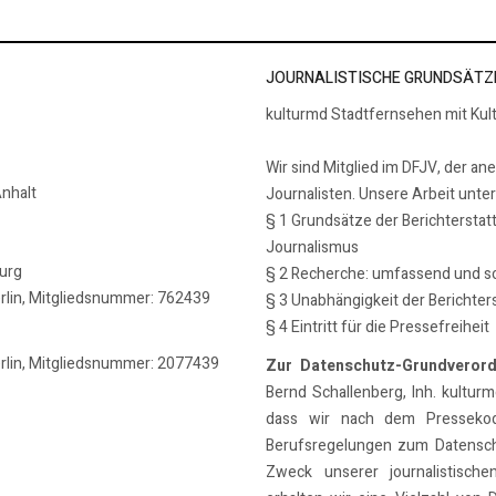
JOURNALISTISCHE GRUNDSÄTZ
kulturmd Stadtfernsehen mit Kul
Wir sind Mitglied im DFJV, der an
nhalt
Journalisten. Unsere Arbeit unte
§ 1 Grundsätze der Berichterstat
Journalismus
burg
§ 2 Recherche: umfassend und so
erlin, Mitgliedsnummer: 762439
§ 3 Unabhängigkeit der Berichter
§ 4 Eintritt für die Pressefreiheit
erlin, Mitgliedsnummer: 2077439
Zur Datenschutz-Grundveror
Bernd Schallenberg, Inh. kulturmd
dass wir nach dem Pressekode
Berufsregelungen zum Datensch
Zweck unserer journalistische