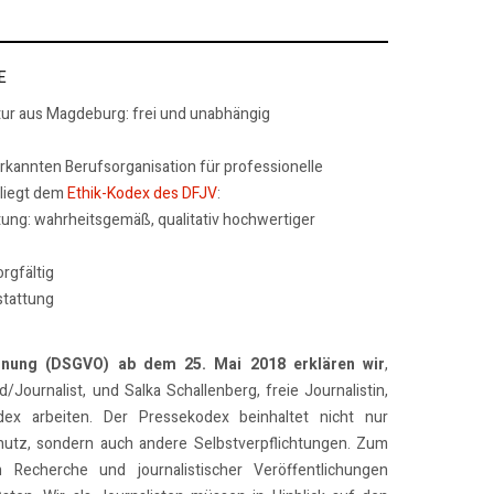
E
tur aus Magdeburg: frei und unabhängig
erkannten Berufsorganisation für professionelle
rliegt dem
Ethik-Kodex des DFJV
:
tung: wahrheitsgemäß, qualitativ hochwertiger
rgfältig
stattung
dnung (DSGVO) ab dem 25. Mai 2018 erklären wir
,
/Journalist, und Salka Schallenberg, freie Journalistin,
x arbeiten. Der Pressekodex beinhaltet nicht nur
utz, sondern auch andere Selbstverpflichtungen. Zum
n Recherche und journalistischer Veröffentlichungen