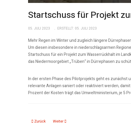
Startschuss für Projekt z
05. JULI 2023
ERSTELLT: 05. JULI 2023
Mehr Regen im Winter und zugleich längere Dürrephase
Um diesen insbesondere in niederschlagsarmen Regionen 
Startschuss für ein Projekt zum Wasserrückhalt im Land
das Niedermoorgebiet „Trüben“ in Dürrephasen zu schütz
In der ersten Phase des Pilotprojekts geht es zunächs
relevante Anlagen saniert oder reaktiviert werden, dam
Prozent der Kosten trägt das Umweltministerium, je 5 P
Vorheriger Beitrag: Ein eigener Wald im Wohnzimmer
Nächster Beitrag: UNESCO-Gütesiegel: weitere 1
Zurück
Weiter