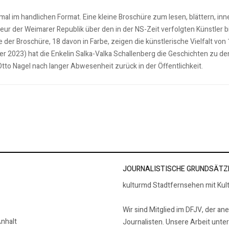
al im handlichen Format. Eine kleine Broschüre zum lesen, blättern, in
teur der Weimarer Republik über den in der NS-Zeit verfolgten Künstler 
e der Broschüre, 18 davon in Farbe, zeigen die künstlerische Vielfalt von
 2023) hat die Enkelin Salka-Valka Schallenberg die Geschichten zu de
Otto Nagel nach langer Abwesenheit zurück in der Öffentlichkeit.
er Flucht vor den Nazis
JOURNALISTISCHE GRUNDSÄTZ
kulturmd Stadtfernsehen mit Kul
Wir sind Mitglied im DFJV, der an
nhalt
Journalisten. Unsere Arbeit unte