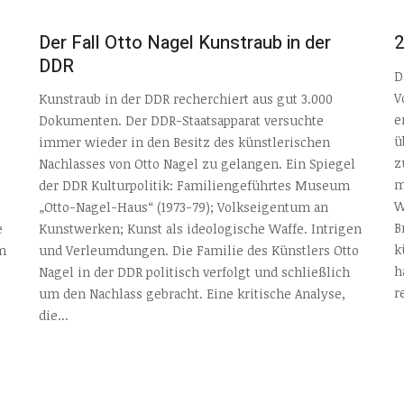
Der Fall Otto Nagel Kunstraub in der
2
DDR
D
V
Kunstraub in der DDR recherchiert aus gut 3.000
e
Dokumenten. Der DDR-Staatsapparat versuchte
ü
immer wieder in den Besitz des künstlerischen
z
Nachlasses von Otto Nagel zu gelangen. Ein Spiegel
m
der DDR Kulturpolitik: Familiengeführtes Museum
W
„Otto-Nagel-Haus“ (1973-79); Volkseigentum an
B
e
Kunstwerken; Kunst als ideologische Waffe. Intrigen
k
m
und Verleumdungen. Die Familie des Künstlers Otto
h
Nagel in der DDR politisch verfolgt und schließlich
r
um den Nachlass gebracht. Eine kritische Analyse,
die...