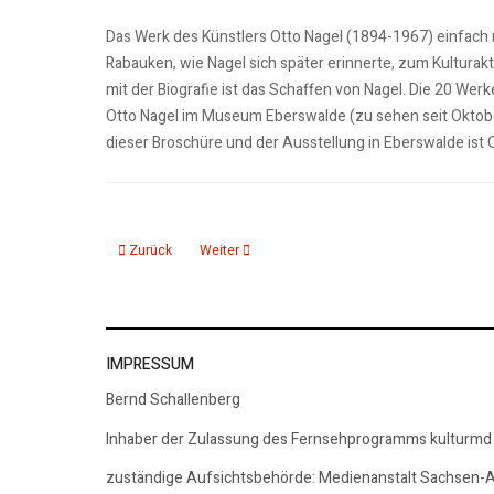
Das Werk des Künstlers Otto Nagel (1894-1967) einfach m
Rabauken, wie Nagel sich später erinnerte, zum Kulturak
mit der Biografie ist das Schaffen von Nagel. Die 20 Werk
Otto Nagel im Museum Eberswalde (zu sehen seit Oktober
dieser Broschüre und der Ausstellung in Eberswalde ist 
Vorheriger Beitrag: 29.01.26: Asyl in Vitt
Nächster Beitrag: Asyl in Vitt - Otto Nagel auf d
Zurück
Weiter
IMPRESSUM
Bernd Schallenberg
Inhaber der Zulassung des Fernsehprogramms kulturmd
zuständige Aufsichtsbehörde: Medienanstalt Sachsen-A