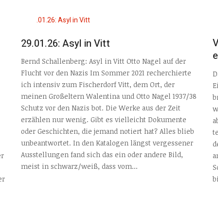
V
29.01.26: Asyl in Vitt
e
Bernd Schallenberg: Asyl in Vitt Otto Nagel auf der
Flucht vor den Nazis Im Sommer 2021 recherchierte
D
ich intensiv zum Fischerdorf Vitt, dem Ort, der
E
meinen Großeltern Walentina und Otto Nagel 1937/38
b
Schutz vor den Nazis bot. Die Werke aus der Zeit
w
erzählen nur wenig. Gibt es vielleicht Dokumente
a
oder Geschichten, die jemand notiert hat? Alles blieb
t
unbeantwortet. In den Katalogen längst vergessener
d
Ausstellungen fand sich das ein oder andere Bild,
er
a
meist in schwarz/weiß, dass vom...
S
er
b