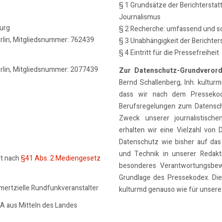
§ 1 Grundsätze der Berichterstat
Journalismus
burg
§ 2 Recherche: umfassend und so
erlin, Mitgliedsnummer: 762439
§ 3 Unabhängigkeit der Berichter
§ 4 Eintritt für die Pressefreiheit
erlin, Mitgliedsnummer: 2077439
Zur Datenschutz-Grundveror
Bernd Schallenberg, Inh. kulturmd
dass wir nach dem Pressekode
Berufsregelungen zum Datensch
Zweck unserer journalistische
erhalten wir eine Vielzahl von 
Datenschutz wie bisher auf das
und Technik in unserer Redakti
lt nach
§41 Abs. 2 Mediengesetz
besonderes Verantwortungsbew
Grundlage des Pressekodex. Dies
mmertzielle Rundfunkveranstalter
kulturmd genauso wie für unsere 
SA aus Mitteln des Landes