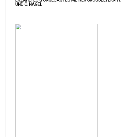
ERZÄHLTES & UNGESAGTES MEINER GROSSELTERN W. U
ND O. NAGEL