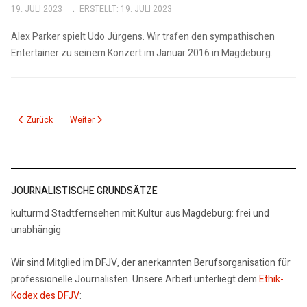
19. JULI 2023
ERSTELLT: 19. JULI 2023
Alex Parker spielt Udo Jürgens. Wir trafen den sympathischen
Entertainer zu seinem Konzert im Januar 2016 in Magdeburg.
Vorheriger Beitrag: Erstes Gitarrenfestival Magdeburg – ein Höreindruck
Nächster Beitrag: Zweite Nacht der handgemachten Musik
Zurück
Weiter
JOURNALISTISCHE GRUNDSÄTZE
kulturmd Stadtfernsehen mit Kultur aus Magdeburg: frei und
unabhängig
Wir sind Mitglied im DFJV, der anerkannten Berufsorganisation für
professionelle Journalisten. Unsere Arbeit unterliegt dem
Ethik-
Kodex des DFJV
: