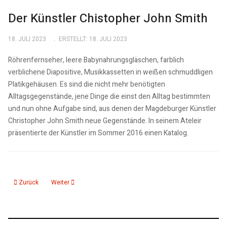
Der Künstler Chistopher John Smith
18. JULI 2023
ERSTELLT: 18. JULI 2023
Röhrenfernseher, leere Babynahrungsgläschen, farblich
verblichene Diapositive, Musikkassetten in weißen schmuddligen
Platikgehäusen. Es sind die nicht mehr benötigten
Alltagsgegenstände, jene Dinge die einst den Alltag bestimmten
und nun ohne Aufgabe sind, aus denen der Magdeburger Künstler
Christopher John Smith neue Gegenstände. In seinem Ateleir
präsentierte der Künstler im Sommer 2016 einen Katalog.
Vorheriger Beitrag: Ausstellung Martin Assig, weil ich geboren wurde
Nächster Beitrag: Ein Friedensdenkmal für Magdeburg
Zurück
Weiter