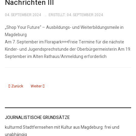
Nachrichten III
04. SEPTEMBER 2024
ERSTELLT: 04. SEPTEMBER 2024
„Shop Your Future“ – Ausbildungs- und Weiterbildungsmeile in
Magdeburg
Am 7. September im Florapark+++Freie Termine für die nächste
Kinder- und Jugendsprechstunde der Oberbürgermeisterin Am 19.
September im Alten Rathaus/Anmeldung erforderlich
Vorheriger Beitrag: Zeugenaufruf nach mutmaßlicher Brandstiftung
Nächster Beitrag: 04.09.24: KMD aktuelle 15, Nachrichten II
Zurück
Weiter
JOURNALISTISCHE GRUNDSÄTZE
kulturmd Stadtfernsehen mit Kultur aus Magdeburg: frei und
unabhängig