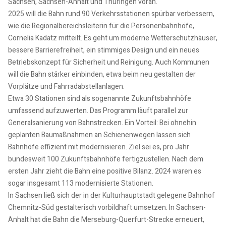
Sachsen, Sachsen-Anhalt und Thüringen voran.
2025 will die Bahn rund 90 Verkehrsstationen spürbar verbessern,
wie die Regionalbereichsleiterin für die Personenbahnhöfe,
Cornelia Kadatz mitteilt. Es geht um moderne Wetterschutzhäuser,
bessere Barrierefreiheit, ein stimmiges Design und ein neues
Betriebskonzept für Sicherheit und Reinigung. Auch Kommunen
will die Bahn stärker einbinden, etwa beim neu gestalten der
Vorplätze und Fahrradabstellanlagen.
Etwa 30 Stationen sind als sogenannte Zukunftsbahnhöfe
umfassend aufzuwerten. Das Programm läuft parallel zur
Generalsanierung von Bahnstrecken. Ein Vorteil: Bei ohnehin
geplanten Baumaßnahmen an Schienenwegen lassen sich
Bahnhöfe effizient mit modernisieren. Ziel sei es, pro Jahr
bundesweit 100 Zukunftsbahnhöfe fertigzustellen. Nach dem
ersten Jahr zieht die Bahn eine positive Bilanz. 2024 waren es
sogar insgesamt 113 modernisierte Stationen.
In Sachsen ließ sich der in der Kulturhauptstadt gelegene Bahnhof
Chemnitz-Süd gestalterisch vorbildhaft umsetzen. In Sachsen-
Anhalt hat die Bahn die Merseburg-Querfurt-Strecke erneuert,