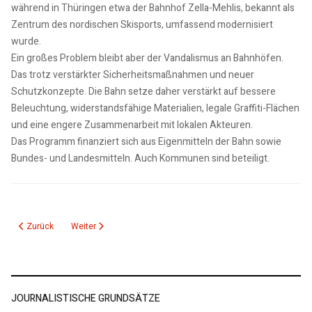
während in Thüringen etwa der Bahnhof Zella-Mehlis, bekannt als
Zentrum des nordischen Skisports, umfassend modernisiert
wurde.
Ein großes Problem bleibt aber der Vandalismus an Bahnhöfen.
Das trotz verstärkter Sicherheitsmaßnahmen und neuer
Schutzkonzepte. Die Bahn setze daher verstärkt auf bessere
Beleuchtung, widerstandsfähige Materialien, legale Graffiti-Flächen
und eine engere Zusammenarbeit mit lokalen Akteuren.
Das Programm finanziert sich aus Eigenmitteln der Bahn sowie
Bundes- und Landesmitteln. Auch Kommunen sind beteiligt.
Vorheriger Beitrag: 10.03.25: kmd aktuelle 15, Nachrichten 1
Nächster Beitrag: 06.03.25: Doppelausstellung im Landtag z
Zurück
Weiter
JOURNALISTISCHE GRUNDSÄTZE