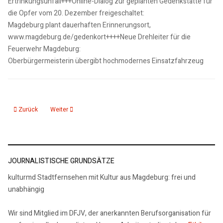
Ertrinkungsunfall+++Online-Dialog zur geplanten Gedenkstätte für
die Opfer vom 20. Dezember freigeschaltet:
Magdeburg plant dauerhaften Erinnerungsort,
www.magdeburg.de/gedenkort++++Neue Drehleiter für die
Feuerwehr Magdeburg:
Oberbürgermeisterin übergibt hochmodernes Einsatzfahrzeug
Vorheriger Beitrag: 11.02.25: KMD aktuelle 15 Nachrichten 2
Nächster Beitrag: 10.02.25: Ein Zebrastreifen für die Arndtstra
Zurück
Weiter
JOURNALISTISCHE GRUNDSÄTZE
kulturmd Stadtfernsehen mit Kultur aus Magdeburg: frei und
unabhängig
Wir sind Mitglied im DFJV, der anerkannten Berufsorganisation für