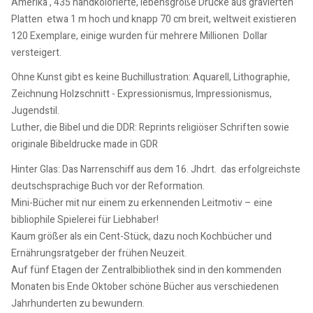
Amerika‘, 435 handkolorierte, lebensgroße Drucke aus gravierten
Platten etwa 1 m hoch und knapp 70 cm breit, weltweit existieren
120 Exemplare, einige wurden für mehrere Millionen Dollar
versteigert.
Ohne Kunst gibt es keine Buchillustration: Aquarell, Lithographie,
Zeichnung Holzschnitt - Expressionismus, Impressionismus,
Jugendstil.
Luther, die Bibel und die DDR: Reprints religiöser Schriften sowie
originale Bibeldrucke made in GDR
Hinter Glas: Das Narrenschiff aus dem 16. Jhdrt. das erfolgreichste
deutschsprachige Buch vor der Reformation.
Mini-Bücher mit nur einem zu erkennenden Leitmotiv – eine
bibliophile Spielerei für Liebhaber!
Kaum größer als ein Cent-Stück, dazu noch Kochbücher und
Ernährungsratgeber der frühen Neuzeit.
Auf fünf Etagen der Zentralbibliothek sind in den kommenden
Monaten bis Ende Oktober schöne Bücher aus verschiedenen
Jahrhunderten zu bewundern.