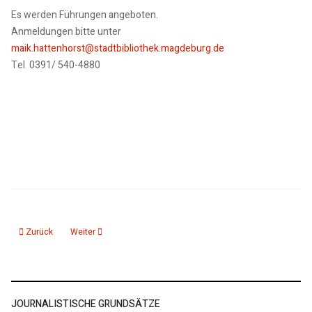
Es werden Führungen angeboten.
Anmeldungen bitte unter
maik.hattenhorst@stadtbibliothek.magdeburg.de
Tel 0391/ 540-4880
Vorheriger Beitrag: 17.04.25: Querung für Fuß und Radverkehr über den Ma
Nächster Beitrag: 14.04.25: MVB Fahrplanänderung wegen Spe
Zurück
Weiter
JOURNALISTISCHE GRUNDSÄTZE