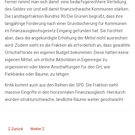
Ferner nimmt man sich damit eine bedarfsgerechtere Verteilung
des Geldes vor und will damit finanzschwache Kommunen stärken.
Die Landtagsfraktion Bündnis 90/Die Grünen begrüßt, dass ihre
langjährige Forderung nach einer Grundsicherung für Kommunen
im Finanzausgleichsgesetz Eingang gefunden hat. Sie fürchtet
aber, dass die angekündigte Erhöhung der Mittel nicht ausreichen
wird. Zudem sieht es die Fraktion als erforderlich an, dass gewählte
Ortschaftsräte ein eigenes Budget bekommen. Diese hätten keine
eigenen Mittel, um örtliche Aktivitäten in Eigenregie zu
organisieren oder kleine Anschaffungen für den Ort, wie
Parkbänke oder Bäume, zu tätigen.
Kritik kommt auch aus den Reihen der SPD. Die Fraktion sieht
massive Eingriffe in den horizontalen Finanzausgleich. Hierdurch
würden strukturschwache, ländliche Räume weiter geschwächt.
Vorheriger Beitrag: 20 Jahre Kindertagespflege in Magdeburg
Nächster Beitrag: Start in die Selbstständigkeit: 100.000 Euro 
Zurück
Weiter