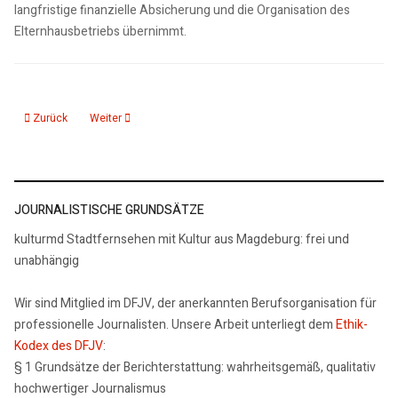
langfristige finanzielle Absicherung und die Organisation des
Elternhausbetriebs übernimmt.
Vorheriger Beitrag: Uni-Klinik übernimmt in der Altmark Augenarztpraxis in 
Nächster Beitrag: Programm zum 155. Todestag des Komponis
Zurück
Weiter
JOURNALISTISCHE GRUNDSÄTZE
kulturmd Stadtfernsehen mit Kultur aus Magdeburg: frei und
unabhängig
Wir sind Mitglied im DFJV, der anerkannten Berufsorganisation für
professionelle Journalisten. Unsere Arbeit unterliegt dem
Ethik-
Kodex des DFJV
:
§ 1 Grundsätze der Berichterstattung: wahrheitsgemäß, qualitativ
hochwertiger Journalismus