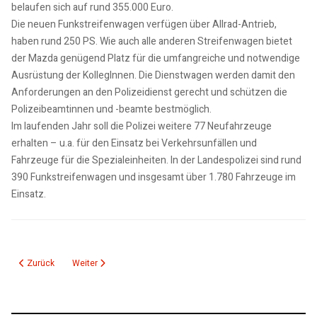
belaufen sich auf rund 355.000 Euro.
Die neuen Funkstreifenwagen verfügen über Allrad-Antrieb,
haben rund 250 PS. Wie auch alle anderen Streifenwagen bietet
der Mazda genügend Platz für die umfangreiche und notwendige
Ausrüstung der KollegInnen. Die Dienstwagen werden damit den
Anforderungen an den Polizeidienst gerecht und schützen die
Polizeibeamtinnen und -beamte bestmöglich.
Im laufenden Jahr soll die Polizei weitere 77 Neufahrzeuge
erhalten – u.a. für den Einsatz bei Verkehrsunfällen und
Fahrzeuge für die Spezialeinheiten. In der Landespolizei sind rund
390 Funkstreifenwagen und insgesamt über 1.780 Fahrzeuge im
Einsatz.
Vorheriger Beitrag: Polizei: Zeugen gesucht nach Diebstahl
Nächster Beitrag: BPOLI MD: Bundespolizei übergibt sieben Fa
Zurück
Weiter