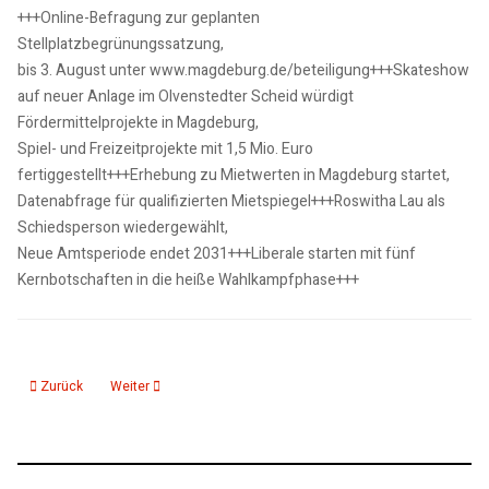
+++Online-Befragung zur geplanten
Stellplatzbegrünungssatzung,
bis 3. August unter www.magdeburg.de/beteiligung+++Skateshow
auf neuer Anlage im Olvenstedter Scheid würdigt
Fördermittelprojekte in Magdeburg,
Spiel- und Freizeitprojekte mit 1,5 Mio. Euro
fertiggestellt+++Erhebung zu Mietwerten in Magdeburg startet,
Datenabfrage für qualifizierten Mietspiegel+++Roswitha Lau als
Schiedsperson wiedergewählt,
Neue Amtsperiode endet 2031+++Liberale starten mit fünf
Kernbotschaften in die heiße Wahlkampfphase+++
Vorheriger Beitrag: 17.06.26: kmd Polizeiticker
Nächster Beitrag: 10.06.26: KMD_aktuelle 15_Nachrichten
Zurück
Weiter