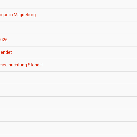
usique in Magdeburg
2026
beendet
meeinrichtung Stendal