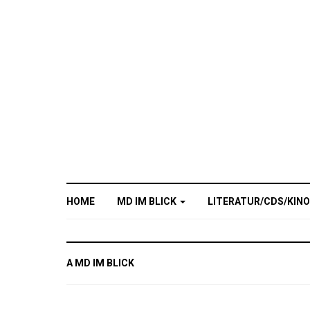
HOME
MD IM BLICK
LITERATUR/CDS/KIN
A MD IM BLICK