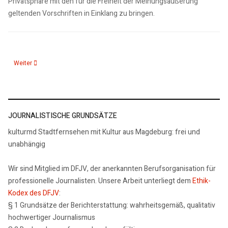
Privatsphäre mit den für die Freiheit der Meinungsäußerung
geltenden Vorschriften in Einklang zu bringen.
Nächster Beitrag: AGB
Weiter
JOURNALISTISCHE GRUNDSÄTZE
kulturmd Stadtfernsehen mit Kultur aus Magdeburg: frei und
unabhängig
Wir sind Mitglied im DFJV, der anerkannten Berufsorganisation für
professionelle Journalisten. Unsere Arbeit unterliegt dem
Ethik-
Kodex des DFJV
:
§ 1 Grundsätze der Berichterstattung: wahrheitsgemäß, qualitativ
hochwertiger Journalismus