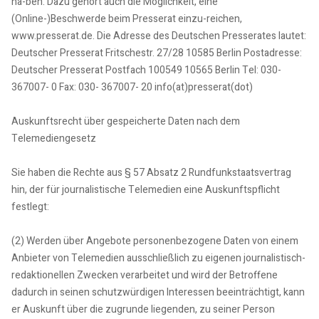
ha-ben. Dazu gehört auch die Möglichkeit, eine
(Online-)Beschwerde beim Presserat einzu-reichen,
www.presserat.de. Die Adresse des Deutschen Presserates lautet:
Deutscher Presserat Fritschestr. 27/28 10585 Berlin Postadresse:
Deutscher Presserat Postfach 100549 10565 Berlin Tel: 030-
367007- 0 Fax: 030- 367007- 20 info(at)presserat(dot)
Auskunftsrecht über gespeicherte Daten nach dem
Telemediengesetz
Sie haben die Rechte aus § 57 Absatz 2 Rundfunkstaatsvertrag
hin, der für journalistische Telemedien eine Auskunftspflicht
festlegt:
(2) Werden über Angebote personenbezogene Daten von einem
Anbieter von Telemedien ausschließlich zu eigenen journalistisch-
redaktionellen Zwecken verarbeitet und wird der Betroffene
dadurch in seinen schutzwürdigen Interessen beeinträchtigt, kann
er Auskunft über die zugrunde liegenden, zu seiner Person