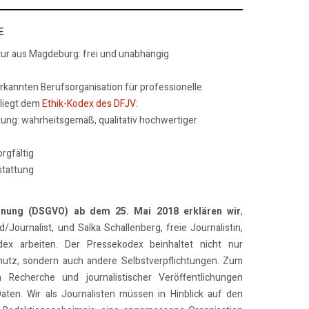
E
tur aus Magdeburg: frei und unabhängig
erkannten Berufsorganisation für professionelle
rliegt dem
Ethik-Kodex des DFJV
:
tung: wahrheitsgemäß, qualitativ hochwertiger
rgfältig
stattung
dnung (DSGVO) ab dem 25. Mai 2018 erklären wir
,
/Journalist, und Salka Schallenberg, freie Journalistin,
x arbeiten. Der Pressekodex beinhaltet nicht nur
utz, sondern auch andere Selbstverpflichtungen. Zum
n Recherche und journalistischer Veröffentlichungen
Daten. Wir als Journalisten müssen in Hinblick auf den