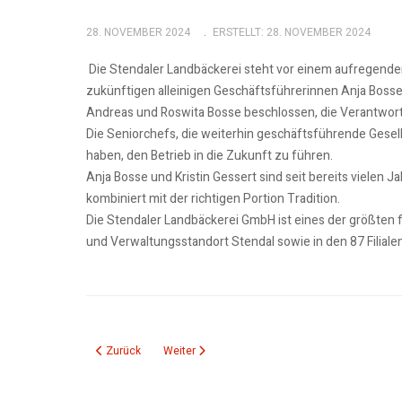
28. NOVEMBER 2024
ERSTELLT: 28. NOVEMBER 2024
Die Stendaler Landbäckerei steht vor einem aufregende
zukünftigen alleinigen Geschäftsführerinnen Anja Bosse
Andreas und Roswita Bosse beschlossen, die Verantwortu
Die Seniorchefs, die weiterhin geschäftsführende Gesell
haben, den Betrieb in die Zukunft zu führen.
Anja Bosse und Kristin Gessert sind seit bereits viele
kombiniert mit der richtigen Portion Tradition.
Die Stendaler Landbäckerei GmbH ist eines der größten 
und Verwaltungsstandort Stendal sowie in den 87 Filia
Vorheriger Beitrag: 28.11.24: Modernes Wassermanagement 
Nächster Beitrag: 28.11.24: KMD aktuelle 15, Na
Zurück
Weiter