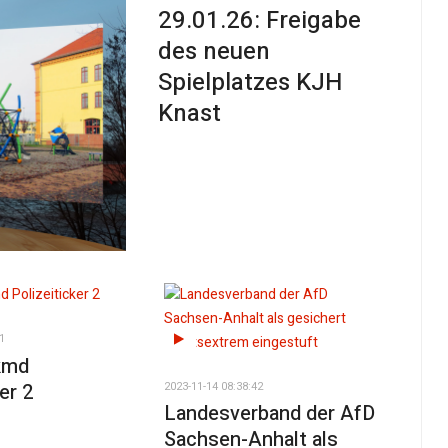
29.01.26: Freigabe
des neuen
Spielplatzes KJH
Knast
1
 kmd
2023-11-14 08:38:42
er 2
Landesverband der AfD
Sachsen-Anhalt als