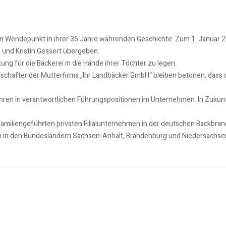
n Wendepunkt in ihrer 35 Jahre währenden Geschichte: Zum 1. Januar 2
 und Kristin Gessert übergeben.
ng für die Bäckerei in die Hände ihrer Töchter zu legen.
schafter der Mutterfirma „Ihr Landbäcker GmbH“ bleiben betonen, dass d
n Jahren in verantwortlichen Führungspositionen im Unternehmen. In Zuk
familiengeführten privaten Filialunternehmen in der deutschen Backbran
len in den Bundesländern Sachsen-Anhalt, Brandenburg und Niedersachse
gegen extremen Starkregen sowie längere Hitze- und Dürrephasen
chrichten 3