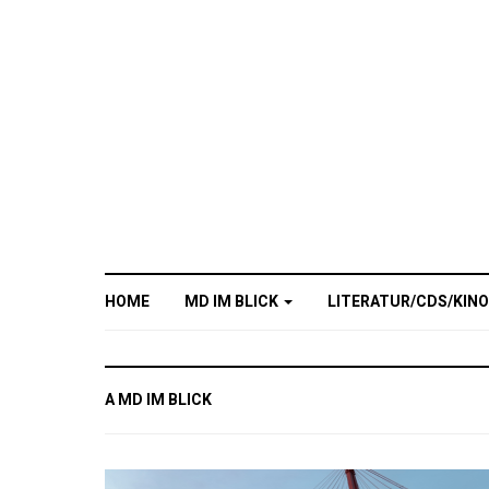
HOME
MD IM BLICK
LITERATUR/CDS/KIN
A MD IM BLICK