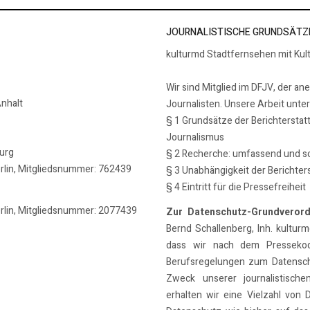
JOURNALISTISCHE GRUNDSÄTZ
kulturmd Stadtfernsehen mit Kul
Wir sind Mitglied im DFJV, der an
nhalt
Journalisten. Unsere Arbeit unte
§ 1 Grundsätze der Berichterstat
Journalismus
burg
§ 2 Recherche: umfassend und so
erlin, Mitgliedsnummer: 762439
§ 3 Unabhängigkeit der Berichter
§ 4 Eintritt für die Pressefreiheit
erlin, Mitgliedsnummer: 2077439
Zur Datenschutz-Grundveror
Bernd Schallenberg, Inh. kulturmd
dass wir nach dem Pressekode
Berufsregelungen zum Datensch
Zweck unserer journalistische
erhalten wir eine Vielzahl von 