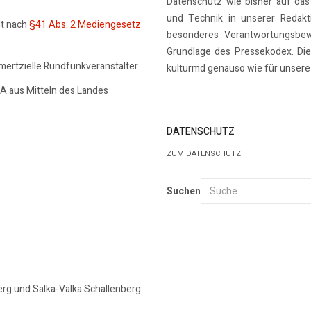
Datenschutz wie bisher auf das
und Technik in unserer Redakti
lt nach
§41 Abs. 2 Mediengesetz
besonderes Verantwortungsbew
Grundlage des Pressekodex. Dies
mmertzielle Rundfunkveranstalter
kulturmd genauso wie für unsere 
SA aus Mitteln des Landes
DATENSCHUTZ
ZUM DATENSCHUTZ
Suchen
erg und Salka-Valka Schallenberg